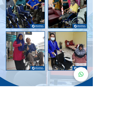
Senarai Lokasi
Kerusi Roda
KuruMaisu
Kami menyediakan kerusi roda KuruMaisu di kawasan
berikut untuk memudahkan urusan anda.