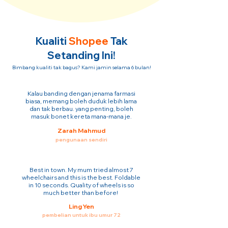
Kualiti
Shopee
Tak
Setanding Ini!
Bimbang kualiti tak bagus? Kami jamin selama 6 bulan!
Kalau banding dengan jenama farmasi
biasa, memang boleh duduk lebih lama
dan tak berbau. yang penting, boleh
masuk bonet kereta mana-mana je.
Zarah Mahmud
pengunaan sendiri
Best in town. My mum tried almost 7
wheelchairs and this is the best. Foldable
in 10 seconds. Quality of wheels is so
much better than before!
Ling Yen
pembelian untuk ibu umur 72