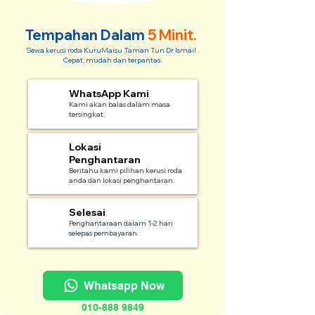
Tempahan Dalam
5 Minit.
Sewa kerusi roda KuruMaisu Taman Tun Dr Ismail .
Cepat, mudah dan terpantas.
WhatsApp Kami
1
Kami akan balas dalam masa
tersingkat.
Lokasi
2
Penghantaran
Beritahu kami pilihan kerusi roda
anda dan lokasi penghantaran.
Selesai
3
Penghantaraan dalam 1-2 hari
selepas pembayaran.
Whatsapp Now
010-888 9849