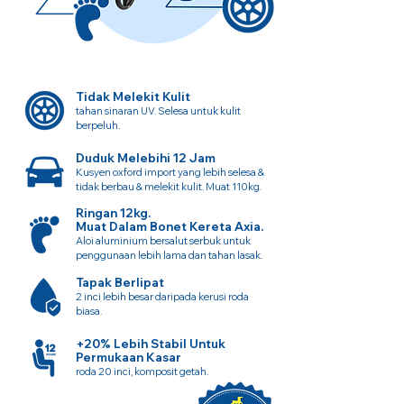
Tidak Melekit Kulit
tahan sinaran UV. Selesa untuk kulit
berpeluh.
Duduk Melebihi 12 Jam
Kusyen oxford import yang lebih selesa &
tidak berbau & melekit kulit. Muat 110kg.
Ringan 12kg.
Muat Dalam Bonet Kereta Axia.
Aloi aluminium bersalut serbuk untuk
penggunaan lebih lama dan tahan lasak.
Tapak Berlipat
2 inci lebih besar daripada kerusi roda
biasa.
+20% Lebih Stabil Untuk
Permukaan Kasar
roda 20 inci, komposit getah.