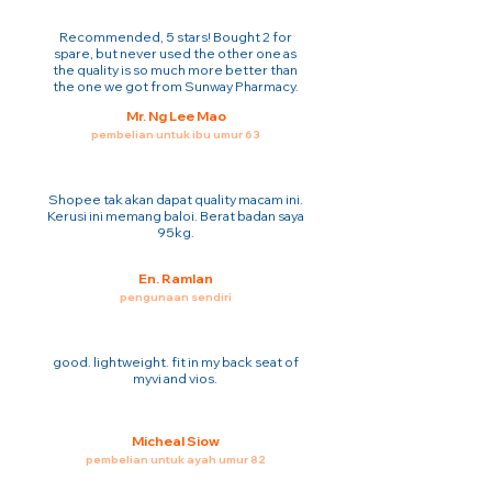
Recommended, 5 stars! Bought 2 for
spare, but never used the other one as
the quality is so much more better than
the one we got from Sunway Pharmacy.
Mr. Ng Lee Mao
pembelian untuk ibu umur 63
Shopee tak akan dapat quality macam ini.
Kerusi ini memang baloi. Berat badan saya
95kg.
En. Ramlan
pengunaan sendiri
good. lightweight. fit in my back seat of
myvi and vios.
Micheal Siow
pembelian untuk ayah umur 82