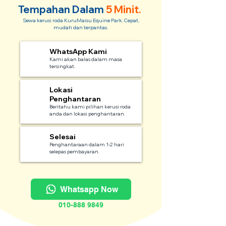
Tempahan Dalam
5 Minit.
Sewa kerusi roda KuruMaisu Equine Park. Cepat,
mudah dan terpantas.
WhatsApp Kami
1
Kami akan balas dalam masa
tersingkat.
Lokasi
2
Penghantaran
Beritahu kami pilihan kerusi roda
anda dan lokasi penghantaran.
Selesai
3
Penghantaraan dalam 1-2 hari
selepas pembayaran.
Whatsapp Now
010-888 9849