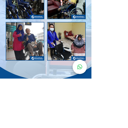
Senarai Lokasi
Kerusi Roda
KuruMaisu
Kami menyediakan kerusi roda KuruMaisu di kawasan
berikut untuk memudahkan urusan anda.
Kuala Lumpur
Bandar Tasik Selatan
Taman Melawati