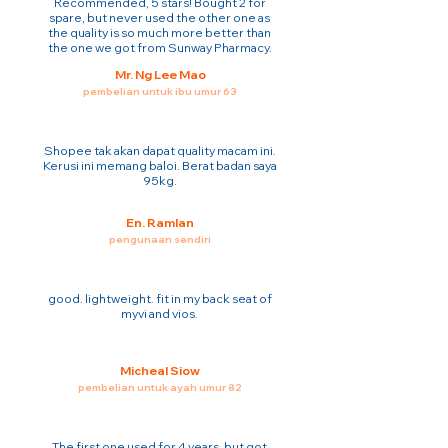
Recommended, 5 stars! Bought 2 for
spare, but never used the other one as
the quality is so much more better than
the one we got from Sunway Pharmacy.
Mr. Ng Lee Mao
pembelian untuk ibu umur 63
Shopee tak akan dapat quality macam ini.
Kerusi ini memang baloi. Berat badan saya
95kg.
En. Ramlan
pengunaan sendiri
good. lightweight. fit in my back seat of
myvi and vios.
Micheal Siow
pembelian untuk ayah umur 82
The first one used for 4 years. but got