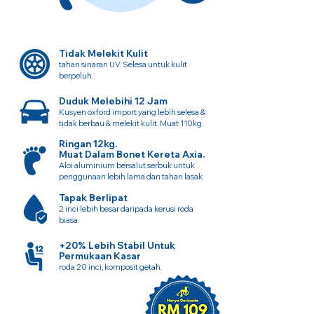
Tidak Melekit Kulit
tahan sinaran UV. Selesa untuk kulit
berpeluh.
Duduk Melebihi 12 Jam
Kusyen oxford import yang lebih selesa &
tidak berbau & melekit kulit. Muat 110kg.
Ringan 12kg.
Muat Dalam Bonet Kereta Axia.
Aloi aluminium bersalut serbuk untuk
penggunaan lebih lama dan tahan lasak.
Tapak Berlipat
2 inci lebih besar daripada kerusi roda
biasa.
+20% Lebih Stabil Untuk
Permukaan Kasar
roda 20 inci, komposit getah.