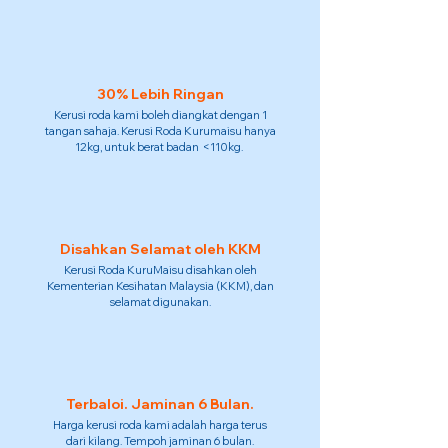
30% Lebih Ringan
Kerusi roda kami boleh diangkat dengan 1
tangan sahaja. Kerusi Roda Kurumaisu hanya
12kg, untuk berat badan <110kg.
Disahkan Selamat oleh KKM
Kerusi Roda KuruMaisu disahkan oleh
Kementerian Kesihatan Malaysia (KKM), dan
selamat digunakan.
Terbaloi. Jaminan 6 Bulan.
Harga kerusi roda kami adalah harga terus
dari kilang. Tempoh jaminan 6 bulan.