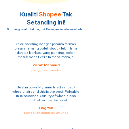
Kualiti
Shopee
Tak
Setanding Ini!
Bimbang kualiti tak bagus? Kami jamin selama 6 bulan!
Kalau banding dengan jenama farmasi
biasa, memang boleh duduk lebih lama
dan tak berbau. yang penting, boleh
masuk bonet kereta mana-mana je.
Zarah Mahmud
pengunaan sendiri
Best in town. My mum tried almost 7
wheelchairs and this is the best. Foldable
in 10 seconds. Quality of wheels is so
much better than before!
Ling Yen
pembelian untuk ibu umur 72