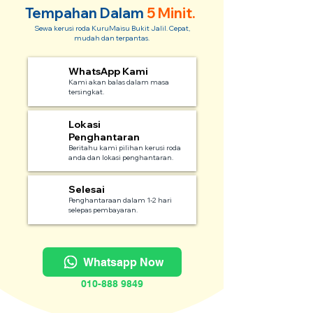
Tempahan Dalam
5 Minit.
Sewa kerusi roda KuruMaisu Bukit Jalil. Cepat,
mudah dan terpantas.
WhatsApp Kami
1
Kami akan balas dalam masa
tersingkat.
Lokasi
2
Penghantaran
Beritahu kami pilihan kerusi roda
anda dan lokasi penghantaran.
Selesai
3
Penghantaraan dalam 1-2 hari
selepas pembayaran.
Whatsapp Now
010-888 9849