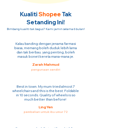
Kualiti
Shopee
Tak
Setanding Ini!
Bimbang kualiti tak bagus? Kami jamin selama 6 bulan!
Kalau banding dengan jenama farmasi
biasa, memang boleh duduk lebih lama
dan tak berbau. yang penting, boleh
masuk bonet kereta mana-mana je.
Zarah Mahmud
pengunaan sendiri
Best in town. My mum tried almost 7
wheelchairs and this is the best. Foldable
in 10 seconds. Quality of wheels is so
much better than before!
Ling Yen
pembelian untuk ibu umur 72