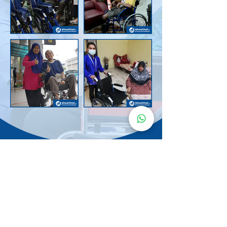
Senarai Lokasi
Kerusi Roda
KuruMaisu
Kami menyediakan kerusi roda KuruMaisu di kawasan
berikut untuk memudahkan urusan anda.
Kuala Lumpur
Bandar Tasik Selatan
Taman Melawati