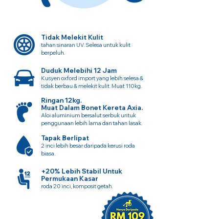
Tidak Melekit Kulit
tahan sinaran UV. Selesa untuk kulit
berpeluh.
Duduk Melebihi 12 Jam
Kusyen oxford import yang lebih selesa &
tidak berbau & melekit kulit. Muat 110kg.
Ringan 12kg.
Muat Dalam Bonet Kereta Axia.
Aloi aluminium bersalut serbuk untuk
penggunaan lebih lama dan tahan lasak.
Tapak Berlipat
2 inci lebih besar daripada kerusi roda
biasa.
+20% Lebih Stabil Untuk
Permukaan Kasar
roda 20 inci, komposit getah.