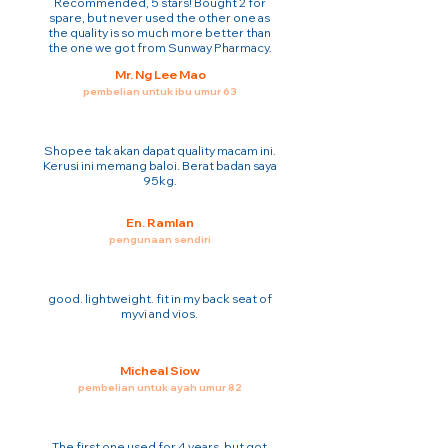
Recommended, 5 stars! Bought 2 for
spare, but never used the other one as
the quality is so much more better than
the one we got from Sunway Pharmacy.
Mr. Ng Lee Mao
pembelian untuk ibu umur 63
Shopee tak akan dapat quality macam ini.
Kerusi ini memang baloi. Berat badan saya
95kg.
En. Ramlan
pengunaan sendiri
good. lightweight. fit in my back seat of
myvi and vios.
Micheal Siow
pembelian untuk ayah umur 82
The first one used for 4 years. but got