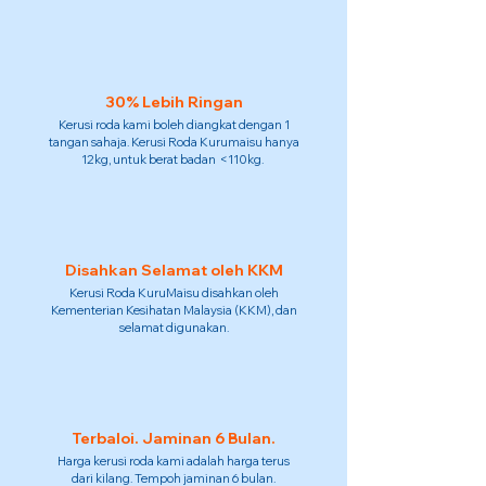
30% Lebih Ringan
Kerusi roda kami boleh diangkat dengan 1
tangan sahaja. Kerusi Roda Kurumaisu hanya
12kg, untuk berat badan <110kg.
Disahkan Selamat oleh KKM
Kerusi Roda KuruMaisu disahkan oleh
Kementerian Kesihatan Malaysia (KKM), dan
selamat digunakan.
Terbaloi. Jaminan 6 Bulan.
Harga kerusi roda kami adalah harga terus
dari kilang. Tempoh jaminan 6 bulan.