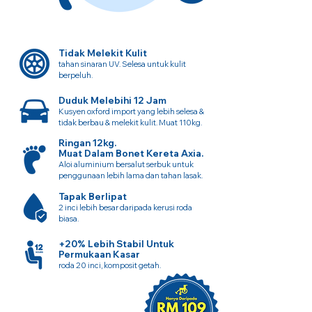
Tidak Melekit Kulit
tahan sinaran UV. Selesa untuk kulit
berpeluh.
Duduk Melebihi 12 Jam
Kusyen oxford import yang lebih selesa &
tidak berbau & melekit kulit. Muat 110kg.
Ringan 12kg.
Muat Dalam Bonet Kereta Axia.
Aloi aluminium bersalut serbuk untuk
penggunaan lebih lama dan tahan lasak.
Tapak Berlipat
2 inci lebih besar daripada kerusi roda
biasa.
+20% Lebih Stabil Untuk
Permukaan Kasar
roda 20 inci, komposit getah.