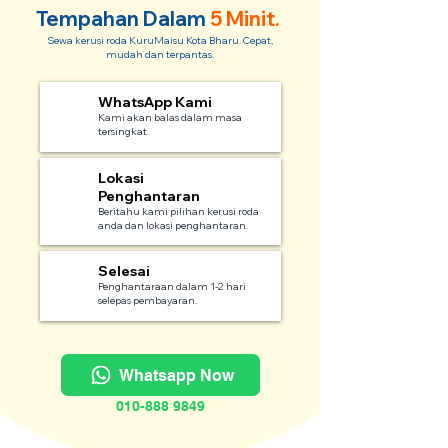
Tempahan Dalam
5 Minit.
Sewa kerusi roda KuruMaisu Kota Bharu. Cepat,
mudah dan terpantas.
WhatsApp Kami
1
Kami akan balas dalam masa
tersingkat.
Lokasi
2
Penghantaran
Beritahu kami pilihan kerusi roda
anda dan lokasi penghantaran.
Selesai
3
Penghantaraan dalam 1-2 hari
selepas pembayaran.
Whatsapp Now
010-888 9849