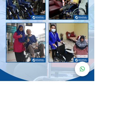
Senarai Lokasi
Kerusi Roda
KuruMaisu
Kami menyediakan kerusi roda KuruMaisu di kawasan
berikut untuk memudahkan urusan anda.
Kuala Lumpur
Bandar Tasik Selatan
Taman Melawati