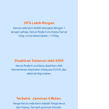
30% Lebih Ringan
Kerusi roda kami boleh diangkat dengan 1
tangan sahaja. Kerusi Roda Kurumaisu hanya
12kg, untuk berat badan <110kg.
Disahkan Selamat oleh KKM
Kerusi Roda KuruMaisu disahkan oleh
Kementerian Kesihatan Malaysia (KKM), dan
selamat digunakan.
Terbaloi. Jaminan 6 Bulan.
Harga kerusi roda kami adalah harga terus
dari kilang. Tempoh jaminan 6 bulan.