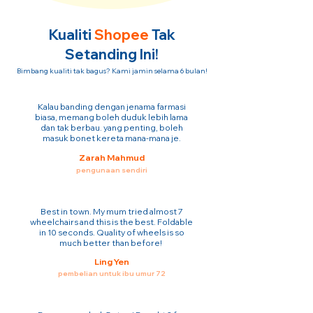
Kualiti
Shopee
Tak
Setanding Ini!
Bimbang kualiti tak bagus? Kami jamin selama 6 bulan!
Kalau banding dengan jenama farmasi
biasa, memang boleh duduk lebih lama
dan tak berbau. yang penting, boleh
masuk bonet kereta mana-mana je.
Zarah Mahmud
pengunaan sendiri
Best in town. My mum tried almost 7
wheelchairs and this is the best. Foldable
in 10 seconds. Quality of wheels is so
much better than before!
Ling Yen
pembelian untuk ibu umur 72