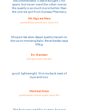
Recommended, 5 stars! Bought 2 for
spare, but never used the other one as
the quality is so much more better than
the one we got from Sunway Pharmacy.
Mr. Ng Lee Mao
pembelian untuk ibu umur 63
Shopee tak akan dapat quality macam ini.
Kerusi ini memang baloi. Berat badan saya
95kg.
En. Ramlan
pengunaan sendiri
good. lightweight. fit in my back seat of
myvi and vios.
Micheal Siow
pembelian untuk ayah umur 82
The first one used for 4 years. but got