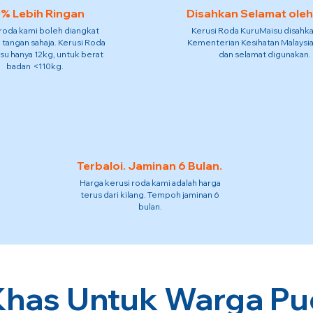
% Lebih Ringan
Disahkan Selamat ole
 roda kami boleh diangkat
Kerusi Roda KuruMaisu disahka
 tangan sahaja. Kerusi Roda
Kementerian Kesihatan Malaysia
su hanya 12kg, untuk berat
dan selamat digunakan.
badan <110kg.
Terbaloi. Jaminan 6 Bulan.
Harga kerusi roda kami adalah harga
terus dari kilang. Tempoh jaminan 6
bulan.
Khas Untuk Warga Pu