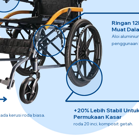
Ringan 12
Muat Dala
Aloi alumini
penggunaan l
+20% Lebih Stabil Untu
pada kerusi roda biasa.
Permukaan Kasar
roda 20 inci, komposit getah.