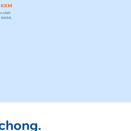
h KKM
n oleh
 (KKM),
chong.