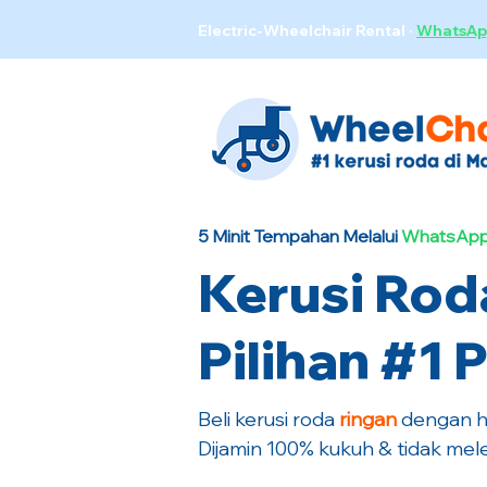
Electric-Wheelchair Rental
·
WhatsAp
5 Minit Tempahan Melalui
WhatsApp
Kerusi Rod
Pilihan #1
Beli kerusi roda
ringan
dengan ha
Dijamin 100% kukuh & tidak mele