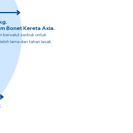
kg.
m Bonet Kereta Axia.
um bersalut serbuk untuk
ebih lama dan tahan lasak.
k