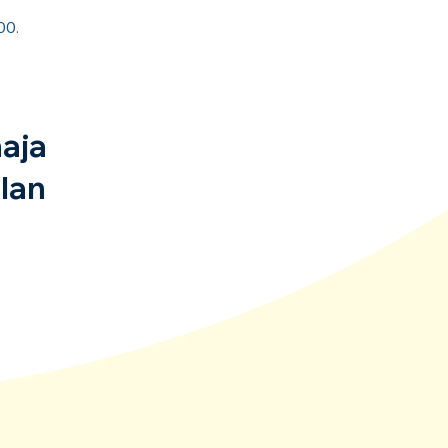
00.
aja
lan