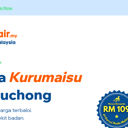
p Now
.
a
Kurumaisu
 Puchong
rga terbaloi.
kit badan.