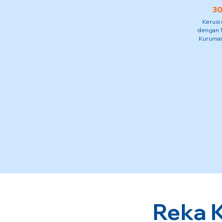
30
Kerusi
dengan 1
Kurumai
Reka 