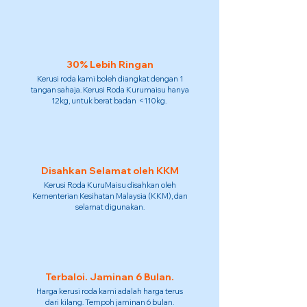
30% Lebih Ringan
Kerusi roda kami boleh diangkat dengan 1
tangan sahaja. Kerusi Roda Kurumaisu hanya
12kg, untuk berat badan <110kg.
Disahkan Selamat oleh KKM
Kerusi Roda KuruMaisu disahkan oleh
Kementerian Kesihatan Malaysia (KKM), dan
selamat digunakan.
Terbaloi. Jaminan 6 Bulan.
Harga kerusi roda kami adalah harga terus
dari kilang. Tempoh jaminan 6 bulan.