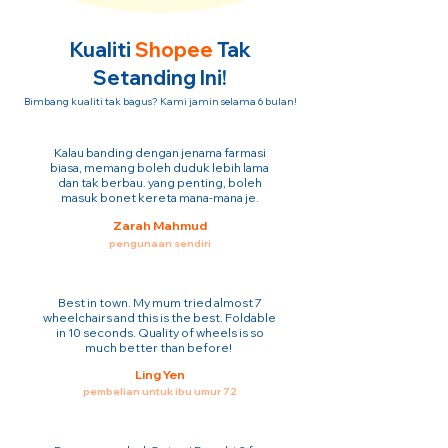
Kualiti
Shopee
Tak
Setanding Ini!
Bimbang kualiti tak bagus? Kami jamin selama 6 bulan!
Kalau banding dengan jenama farmasi
biasa, memang boleh duduk lebih lama
dan tak berbau. yang penting, boleh
masuk bonet kereta mana-mana je.
Zarah Mahmud
pengunaan sendiri
Best in town. My mum tried almost 7
wheelchairs and this is the best. Foldable
in 10 seconds. Quality of wheels is so
much better than before!
Ling Yen
pembelian untuk ibu umur 72