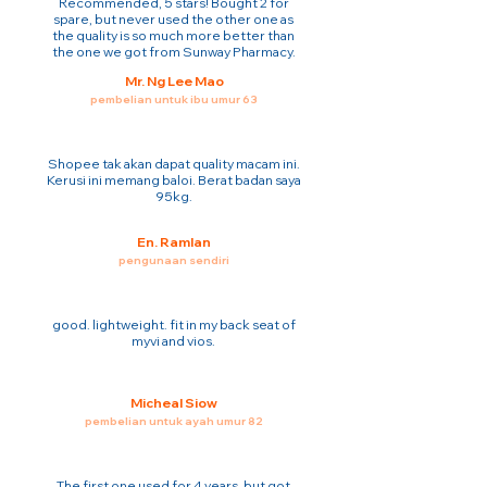
Recommended, 5 stars! Bought 2 for
spare, but never used the other one as
the quality is so much more better than
the one we got from Sunway Pharmacy.
Mr. Ng Lee Mao
pembelian untuk ibu umur 63
Shopee tak akan dapat quality macam ini.
Kerusi ini memang baloi. Berat badan saya
95kg.
En. Ramlan
pengunaan sendiri
good. lightweight. fit in my back seat of
myvi and vios.
Micheal Siow
pembelian untuk ayah umur 82
The first one used for 4 years. but got