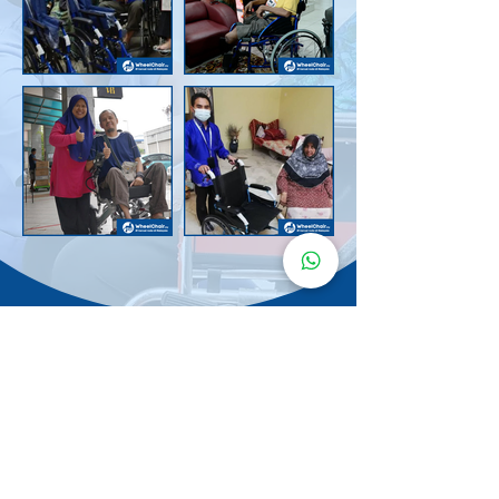
Senarai Lokasi
Kerusi Roda
KuruMaisu
Kami menyediakan kerusi roda KuruMaisu di kawasan
berikut untuk memudahkan urusan anda.
Kuala Lumpur
Bandar Tasik Selatan
Taman Melawati