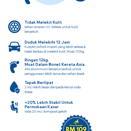
Tidak Melekit Kulit
tahan sinaran UV. Selesa untuk kulit
berpeluh.
Duduk Melebihi 12 Jam
Kusyen oxford import yang lebih selesa &
tidak berbau & melekit kulit. Muat 110kg.
Ringan 12kg.
Muat Dalam Bonet Kereta Axia.
Aloi aluminium bersalut serbuk untuk
penggunaan lebih lama dan tahan lasak.
Tapak Berlipat
2 inci lebih besar daripada kerusi roda
biasa.
+20% Lebih Stabil Untuk
Permukaan Kasar
roda 20 inci, komposit getah.