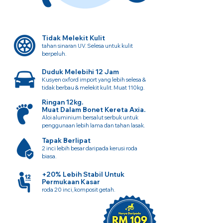
Tidak Melekit Kulit
tahan sinaran UV. Selesa untuk kulit
berpeluh.
Duduk Melebihi 12 Jam
Kusyen oxford import yang lebih selesa &
tidak berbau & melekit kulit. Muat 110kg.
Ringan 12kg.
Muat Dalam Bonet Kereta Axia.
Aloi aluminium bersalut serbuk untuk
penggunaan lebih lama dan tahan lasak.
Tapak Berlipat
2 inci lebih besar daripada kerusi roda
biasa.
+20% Lebih Stabil Untuk
Permukaan Kasar
roda 20 inci, komposit getah.