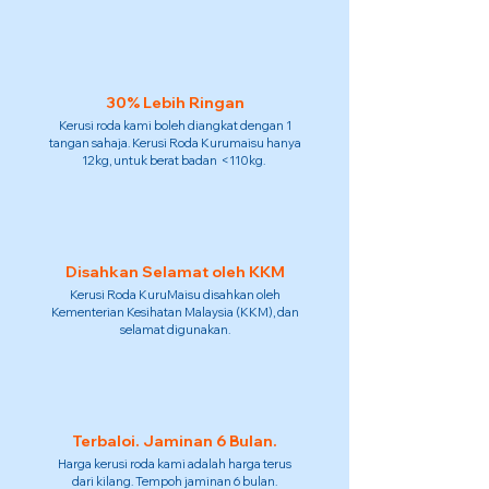
30% Lebih Ringan
Kerusi roda kami boleh diangkat dengan 1
tangan sahaja. Kerusi Roda Kurumaisu hanya
12kg, untuk berat badan <110kg.
Disahkan Selamat oleh KKM
Kerusi Roda KuruMaisu disahkan oleh
Kementerian Kesihatan Malaysia (KKM), dan
selamat digunakan.
Terbaloi. Jaminan 6 Bulan.
Harga kerusi roda kami adalah harga terus
dari kilang. Tempoh jaminan 6 bulan.