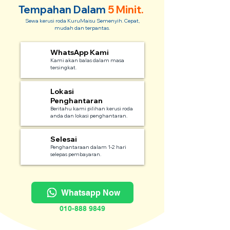
Tempahan Dalam
5 Minit.
Sewa kerusi roda KuruMaisu Semenyih. Cepat,
mudah dan terpantas.
WhatsApp Kami
1
Kami akan balas dalam masa
tersingkat.
Lokasi
2
Penghantaran
Beritahu kami pilihan kerusi roda
anda dan lokasi penghantaran.
Selesai
3
Penghantaraan dalam 1-2 hari
selepas pembayaran.
Whatsapp Now
010-888 9849