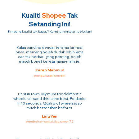
Kualiti
Shopee
Tak
Setanding Ini!
Bimbang kualiti tak bagus? Kami jamin selama 6 bulan!
Kalau banding dengan jenama farmasi
biasa, memang boleh duduk lebih lama
dan tak berbau. yang penting, boleh
masuk bonet kereta mana-mana je.
Zarah Mahmud
pengunaan sendiri
Best in town. My mum tried almost 7
wheelchairs and this is the best. Foldable
in 10 seconds. Quality of wheels is so
much better than before!
Ling Yen
pembelian untuk ibu umur 72