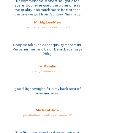
Recommended, 5 stars! Bought 2 for
spare, but never used the other one as
the quality is so much more better than
the one we got from Sunway Pharmacy.
Mr. Ng Lee Mao
pembelian untuk ibu umur 63
Shopee tak akan dapat quality macam ini.
Kerusi ini memang baloi. Berat badan saya
95kg.
En. Ramlan
pengunaan sendiri
good. lightweight. fit in my back seat of
myvi and vios.
Micheal Siow
pembelian untuk ayah umur 82
The first one used for 4 years. but got