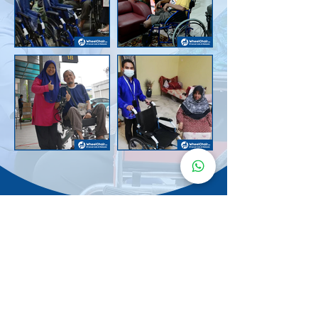
Senarai Lokasi
Kerusi Roda
KuruMaisu
Kami menyediakan kerusi roda KuruMaisu di kawasan
berikut untuk memudahkan urusan anda.
Kuala Lumpur
Bandar Tasik Selatan
Taman Melawati