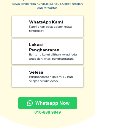
Sewa kerusi roda KuruMaisu Raub. Cepat, mudah
dan terpantas.
WhatsApp Kami
1
Kami akan balas dalam masa
tersingkat.
Lokasi
2
Penghantaran
Beritahu kami pilihan kerusi roda
anda dan lokasi penghantaran.
Selesai
3
Penghantaraan dalam 1-2 hari
selepas pembayaran.
Whatsapp Now
010-888 9849