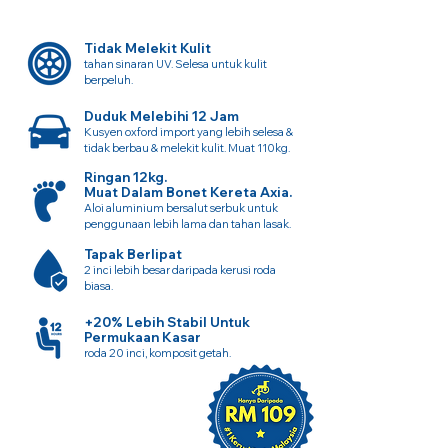
Tidak Melekit Kulit
tahan sinaran UV. Selesa untuk kulit
berpeluh.
Duduk Melebihi 12 Jam
Kusyen oxford import yang lebih selesa &
tidak berbau & melekit kulit. Muat 110kg.
Ringan 12kg.
Muat Dalam Bonet Kereta Axia.
Aloi aluminium bersalut serbuk untuk
penggunaan lebih lama dan tahan lasak.
Tapak Berlipat
2 inci lebih besar daripada kerusi roda
biasa.
+20% Lebih Stabil Untuk
Permukaan Kasar
roda 20 inci, komposit getah.