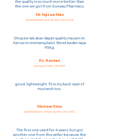
the quality is so much more better than
the one we got from Sunway Pharmacy.
Mr. Ng Lee Mao
pembelian untuk ibu umur 63
Shopee tak akan dapat quality macam ini.
Kerusi ini memang baloi. Berat badan saya
95kg.
En. Ramlan
pengunaan sendiri
good. lightweight. fit in my back seat of
myvi and vios.
Micheal Siow
pembelian untuk ayah umur 82
The first one used for 4 years. but got
another one from this seller because the