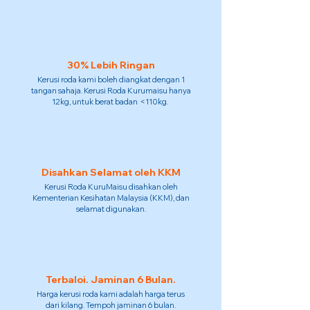
30% Lebih Ringan
Kerusi roda kami boleh diangkat dengan 1
tangan sahaja. Kerusi Roda Kurumaisu hanya
12kg, untuk berat badan <110kg.
Disahkan Selamat oleh KKM
Kerusi Roda KuruMaisu disahkan oleh
Kementerian Kesihatan Malaysia (KKM), dan
selamat digunakan.
Terbaloi. Jaminan 6 Bulan.
Harga kerusi roda kami adalah harga terus
dari kilang. Tempoh jaminan 6 bulan.