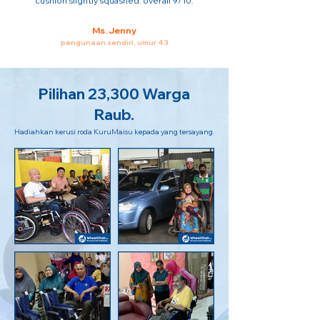
cushion slightly squashed. overall 9/10.
Ms. Jenny
pengunaan sendiri, umur 43
Pilihan 23,300 Warga
Raub.
Hadiahkan kerusi roda KuruMaisu kepada yang tersayang.