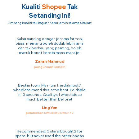
Kualiti
Shopee
Tak
Setanding Ini!
Bimbang kualiti tak bagus? Kami jamin selama 6 bulan!
Kalau banding dengan jenama farmasi
biasa, memang boleh duduk lebih lama
dan tak berbau. yang penting, boleh
masuk bonet kereta mana-mana je.
Zarah Mahmud
pengunaan sendiri
Best in town. My mum tried almost 7
wheelchairs and this is the best. Foldable
in 10 seconds. Quality of wheels is so
much better than before!
Ling Yen
pembelian untuk ibu umur 72
Recommended, 5 stars! Bought 2 for
spare, but never used the other one as