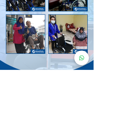
Senarai Lokasi
Kerusi Roda
KuruMaisu
Kami menyediakan kerusi roda KuruMaisu di kawasan
berikut untuk memudahkan urusan anda.
Kuala Lumpur
Bandar Tasik Selatan
Taman Melawati
Sentul
Cheras