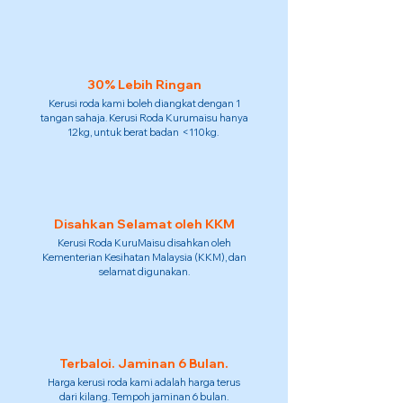
30% Lebih Ringan
Kerusi roda kami boleh diangkat dengan 1
tangan sahaja. Kerusi Roda Kurumaisu hanya
12kg, untuk berat badan <110kg.
Disahkan Selamat oleh KKM
Kerusi Roda KuruMaisu disahkan oleh
Kementerian Kesihatan Malaysia (KKM), dan
selamat digunakan.
Terbaloi. Jaminan 6 Bulan.
Harga kerusi roda kami adalah harga terus
dari kilang. Tempoh jaminan 6 bulan.