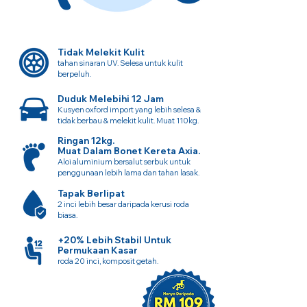
Tidak Melekit Kulit
tahan sinaran UV. Selesa untuk kulit
berpeluh.
Duduk Melebihi 12 Jam
Kusyen oxford import yang lebih selesa &
tidak berbau & melekit kulit. Muat 110kg.
Ringan 12kg.
Muat Dalam Bonet Kereta Axia.
Aloi aluminium bersalut serbuk untuk
penggunaan lebih lama dan tahan lasak.
Tapak Berlipat
2 inci lebih besar daripada kerusi roda
biasa.
+20% Lebih Stabil Untuk
Permukaan Kasar
roda 20 inci, komposit getah.