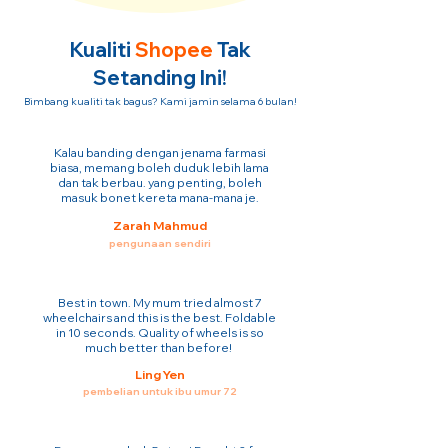
Kualiti
Shopee
Tak
Setanding Ini!
Bimbang kualiti tak bagus? Kami jamin selama 6 bulan!
Kalau banding dengan jenama farmasi
biasa, memang boleh duduk lebih lama
dan tak berbau. yang penting, boleh
masuk bonet kereta mana-mana je.
Zarah Mahmud
pengunaan sendiri
Best in town. My mum tried almost 7
wheelchairs and this is the best. Foldable
in 10 seconds. Quality of wheels is so
much better than before!
Ling Yen
pembelian untuk ibu umur 72