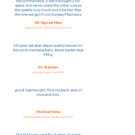
Recommended, 5 stars! Bought 2 for
spare, but never used the other one as
the quality is so much more better than
the one we got from Sunway Pharmacy.
Mr. Ng Lee Mao
pembelian untuk ibu umur 63
Shopee tak akan dapat quality macam ini.
Kerusi ini memang baloi. Berat badan saya
95kg.
En. Ramlan
pengunaan sendiri
good. lightweight. fit in my back seat of
myvi and vios.
Micheal Siow
pembelian untuk ayah umur 82
The first one used for 4 years. but got