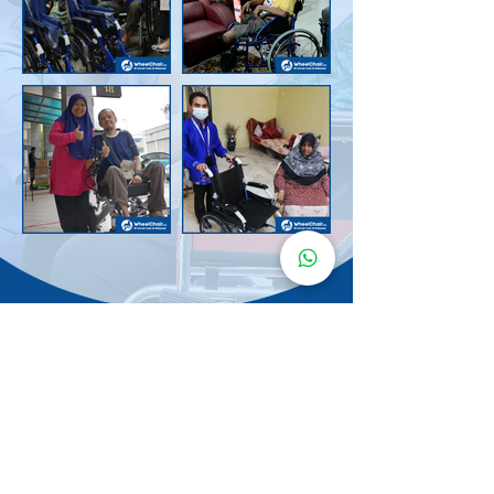
Senarai Lokasi
Kerusi Roda
KuruMaisu
Kami menyediakan kerusi roda KuruMaisu di kawasan
berikut untuk memudahkan urusan anda.
Kuala Lumpur
Bandar Tasik Selatan
Taman Melawati