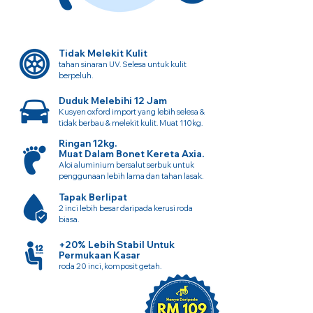
Tidak Melekit Kulit
tahan sinaran UV. Selesa untuk kulit
berpeluh.
Duduk Melebihi 12 Jam
Kusyen oxford import yang lebih selesa &
tidak berbau & melekit kulit. Muat 110kg.
Ringan 12kg.
Muat Dalam Bonet Kereta Axia.
Aloi aluminium bersalut serbuk untuk
penggunaan lebih lama dan tahan lasak.
Tapak Berlipat
2 inci lebih besar daripada kerusi roda
biasa.
+20% Lebih Stabil Untuk
Permukaan Kasar
roda 20 inci, komposit getah.