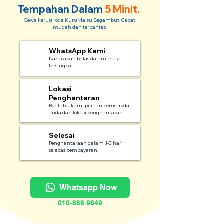
Tempahan Dalam
5 Minit.
Sewa kerusi roda KuruMaisu Segambut. Cepat,
mudah dan terpantas.
WhatsApp Kami
1
Kami akan balas dalam masa
tersingkat.
Lokasi
2
Penghantaran
Beritahu kami pilihan kerusi roda
anda dan lokasi penghantaran.
Selesai
3
Penghantaraan dalam 1-2 hari
selepas pembayaran.
Whatsapp Now
010-888 9849