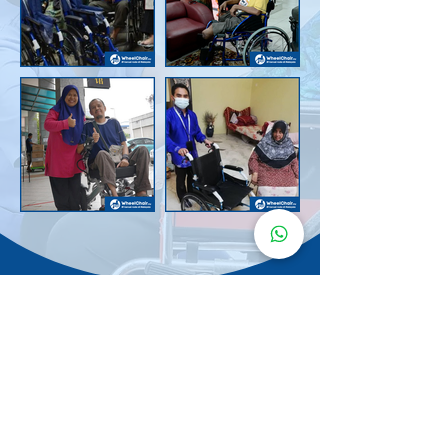
Senarai Lokasi
Kerusi Roda
KuruMaisu
Kami menyediakan kerusi roda KuruMaisu di kawasan
berikut untuk memudahkan urusan anda.
Kuala Lumpur
Bandar Tasik Selatan
Taman Melawati