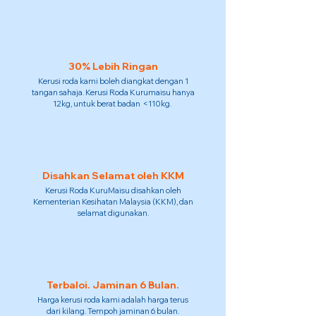
30% Lebih Ringan
Kerusi roda kami boleh diangkat dengan 1
tangan sahaja. Kerusi Roda Kurumaisu hanya
12kg, untuk berat badan <110kg.
Disahkan Selamat oleh KKM
Kerusi Roda KuruMaisu disahkan oleh
Kementerian Kesihatan Malaysia (KKM), dan
selamat digunakan.
Terbaloi. Jaminan 6 Bulan.
Harga kerusi roda kami adalah harga terus
dari kilang. Tempoh jaminan 6 bulan.