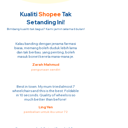
Kualiti
Shopee
Tak
Setanding Ini!
Bimbang kualiti tak bagus? Kami jamin selama 6 bulan!
Kalau banding dengan jenama farmasi
biasa, memang boleh duduk lebih lama
dan tak berbau. yang penting, boleh
masuk bonet kereta mana-mana je.
Zarah Mahmud
pengunaan sendiri
Best in town. My mum tried almost 7
wheelchairs and this is the best. Foldable
in 10 seconds. Quality of wheels is so
much better than before!
Ling Yen
pembelian untuk ibu umur 72