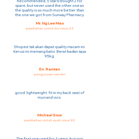
Recommended, 5 stars! Bought 2 for
spare, but never used the other one as
the quality is so much more better than
the one we got from Sunway Pharmacy.
Mr. Ng Lee Mao
pembelian untuk ibu umur 63
Shopee tak akan dapat quality macam ini.
Kerusi ini memang baloi. Berat badan saya
95kg.
En. Ramlan
pengunaan sendiri
good. lightweight. fit in my back seat of
myvi and vios.
Micheal Siow
pembelian untuk ayah umur 82
The first one used for 4 years. but got