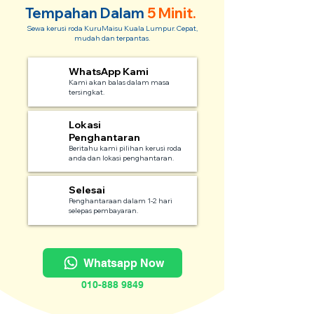
Tempahan Dalam
5 Minit.
Sewa kerusi roda KuruMaisu Kuala Lumpur. Cepat,
mudah dan terpantas.
WhatsApp Kami
1
Kami akan balas dalam masa
tersingkat.
Lokasi
2
Penghantaran
Beritahu kami pilihan kerusi roda
anda dan lokasi penghantaran.
Selesai
3
Penghantaraan dalam 1-2 hari
selepas pembayaran.
Whatsapp Now
010-888 9849