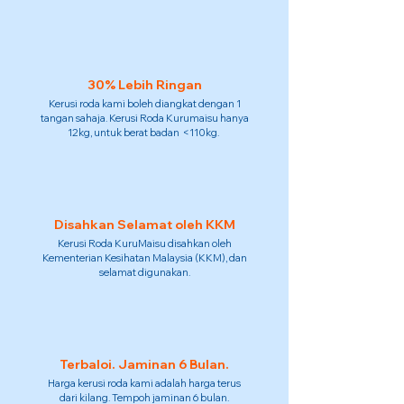
30% Lebih Ringan
Kerusi roda kami boleh diangkat dengan 1
tangan sahaja. Kerusi Roda Kurumaisu hanya
12kg, untuk berat badan <110kg.
Disahkan Selamat oleh KKM
Kerusi Roda KuruMaisu disahkan oleh
Kementerian Kesihatan Malaysia (KKM), dan
selamat digunakan.
Terbaloi. Jaminan 6 Bulan.
Harga kerusi roda kami adalah harga terus
dari kilang. Tempoh jaminan 6 bulan.