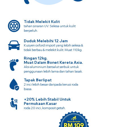
Tidak Melekit Kulit
tahan sinaran UV. Selesa untuk kulit
berpeluh.
Duduk Melebihi 12 Jam
Kusyen oxford import yang lebih selesa &
tidak berbau & melekit kulit. Muat 110kg.
Ringan 12kg.
Muat Dalam Bonet Kereta Axia.
Aloi aluminium bersalut serbuk untuk
penggunaan lebih lama dan tahan lasak.
Tapak Berlipat
2 inci lebih besar daripada kerusi roda
biasa.
+20% Lebih Stabil Untuk
Permukaan Kasar
roda 20 inci, komposit getah.