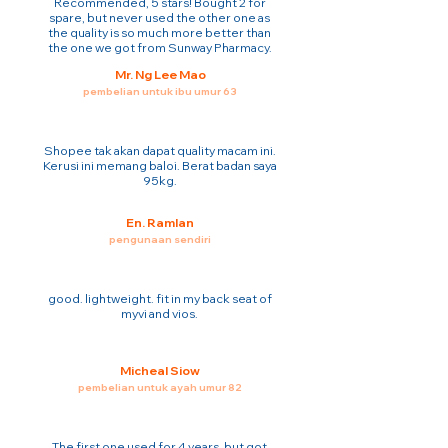
Recommended, 5 stars! Bought 2 for
spare, but never used the other one as
the quality is so much more better than
the one we got from Sunway Pharmacy.
Mr. Ng Lee Mao
pembelian untuk ibu umur 63
Shopee tak akan dapat quality macam ini.
Kerusi ini memang baloi. Berat badan saya
95kg.
En. Ramlan
pengunaan sendiri
good. lightweight. fit in my back seat of
myvi and vios.
Micheal Siow
pembelian untuk ayah umur 82
The first one used for 4 years. but got