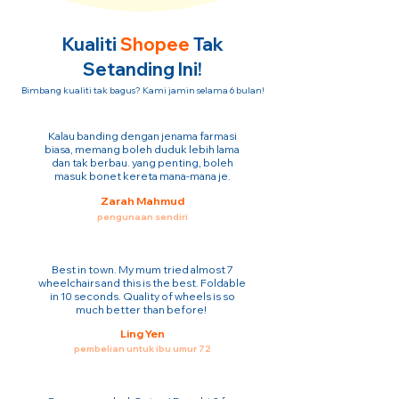
Kualiti
Shopee
Tak
Setanding Ini!
Bimbang kualiti tak bagus? Kami jamin selama 6 bulan!
Kalau banding dengan jenama farmasi
biasa, memang boleh duduk lebih lama
dan tak berbau. yang penting, boleh
masuk bonet kereta mana-mana je.
Zarah Mahmud
pengunaan sendiri
Best in town. My mum tried almost 7
wheelchairs and this is the best. Foldable
in 10 seconds. Quality of wheels is so
much better than before!
Ling Yen
pembelian untuk ibu umur 72