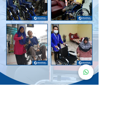
Senarai Lokasi
Kerusi Roda
KuruMaisu
Kami menyediakan kerusi roda KuruMaisu di kawasan
berikut untuk memudahkan urusan anda.
Kuala Lumpur
Bandar Tasik Selatan
Taman Melawati