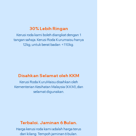
30% Lebih Ringan
Kerusi roda kami boleh diangkat dengan 1
tangan sahaja. Kerusi Roda Kurumaisu hanya
12kg, untuk berat badan <110kg.
Disahkan Selamat oleh KKM
Kerusi Roda KuruMaisu disahkan oleh
Kementerian Kesihatan Malaysia (KKM), dan
selamat digunakan.
Terbaloi. Jaminan 6 Bulan.
Harga kerusi roda kami adalah harga terus
dari kilang. Tempoh jaminan 6 bulan.