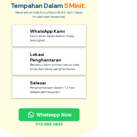
Tempahan Dalam
5 Minit.
Sewa kerusi roda KuruMaisu Bukit Jalil. Cepat,
mudah dan terpantas.
WhatsApp Kami
1
Kami akan balas dalam masa
tersingkat.
Lokasi
2
Penghantaran
Beritahu kami pilihan kerusi roda
anda dan lokasi penghantaran.
Selesai
3
Penghantaraan dalam 1-2 hari
selepas pembayaran.
Whatsapp Now
010-888 9849