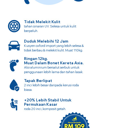
Tidak Melekit Kulit
tahan sinaran UV. Selesa untuk kulit
berpeluh.
Duduk Melebihi 12 Jam
Kusyen oxford import yang lebih selesa &
tidak berbau & melekit kulit. Muat 110kg.
Ringan 12kg.
Muat Dalam Bonet Kereta Axia.
Aloi aluminium bersalut serbuk untuk
penggunaan lebih lama dan tahan lasak.
Tapak Berlipat
2 inci lebih besar daripada kerusi roda
biasa.
+20% Lebih Stabil Untuk
Permukaan Kasar
roda 20 inci, komposit getah.