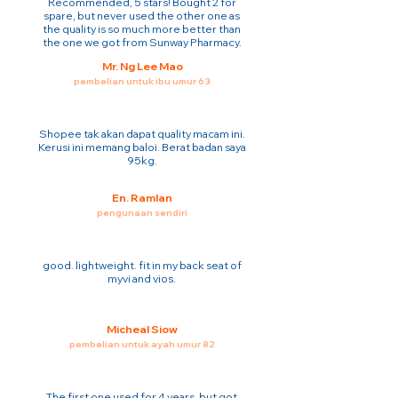
Recommended, 5 stars! Bought 2 for
spare, but never used the other one as
the quality is so much more better than
the one we got from Sunway Pharmacy.
Mr. Ng Lee Mao
pembelian untuk ibu umur 63
Shopee tak akan dapat quality macam ini.
Kerusi ini memang baloi. Berat badan saya
95kg.
En. Ramlan
pengunaan sendiri
good. lightweight. fit in my back seat of
myvi and vios.
Micheal Siow
pembelian untuk ayah umur 82
The first one used for 4 years. but got