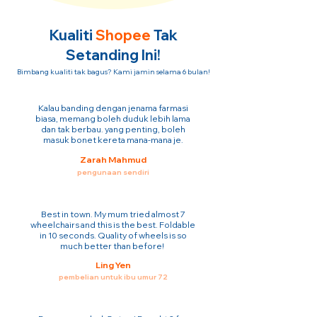
Kualiti
Shopee
Tak
Setanding Ini!
Bimbang kualiti tak bagus? Kami jamin selama 6 bulan!
Kalau banding dengan jenama farmasi
biasa, memang boleh duduk lebih lama
dan tak berbau. yang penting, boleh
masuk bonet kereta mana-mana je.
Zarah Mahmud
pengunaan sendiri
Best in town. My mum tried almost 7
wheelchairs and this is the best. Foldable
in 10 seconds. Quality of wheels is so
much better than before!
Ling Yen
pembelian untuk ibu umur 72