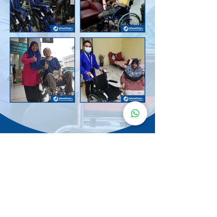
Senarai Lokasi
Kerusi Roda
KuruMaisu
Kami menyediakan kerusi roda KuruMaisu di kawasan
berikut untuk memudahkan urusan anda.
Kuala Lumpur
Bandar Tasik Selatan
Taman Melawati