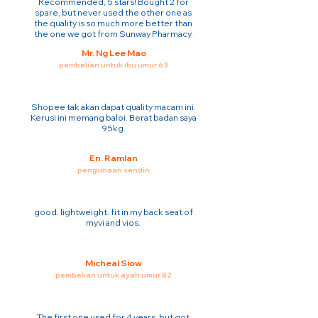
Recommended, 5 stars! Bought 2 for
spare, but never used the other one as
the quality is so much more better than
the one we got from Sunway Pharmacy.
Mr. Ng Lee Mao
pembelian untuk ibu umur 63
Shopee tak akan dapat quality macam ini.
Kerusi ini memang baloi. Berat badan saya
95kg.
En. Ramlan
pengunaan sendiri
good. lightweight. fit in my back seat of
myvi and vios.
Micheal Siow
pembelian untuk ayah umur 82
The first one used for 4 years. but got