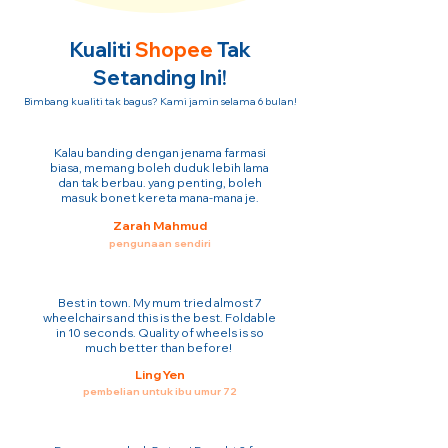
Kualiti
Shopee
Tak
Setanding Ini!
Bimbang kualiti tak bagus? Kami jamin selama 6 bulan!
Kalau banding dengan jenama farmasi
biasa, memang boleh duduk lebih lama
dan tak berbau. yang penting, boleh
masuk bonet kereta mana-mana je.
Zarah Mahmud
pengunaan sendiri
Best in town. My mum tried almost 7
wheelchairs and this is the best. Foldable
in 10 seconds. Quality of wheels is so
much better than before!
Ling Yen
pembelian untuk ibu umur 72