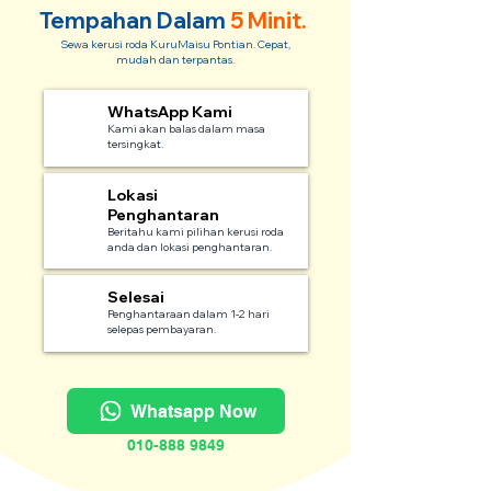
Tempahan Dalam
5 Minit.
Sewa kerusi roda KuruMaisu Pontian. Cepat,
mudah dan terpantas.
WhatsApp Kami
1
Kami akan balas dalam masa
tersingkat.
Lokasi
2
Penghantaran
Beritahu kami pilihan kerusi roda
anda dan lokasi penghantaran.
Selesai
3
Penghantaraan dalam 1-2 hari
selepas pembayaran.
Whatsapp Now
010-888 9849