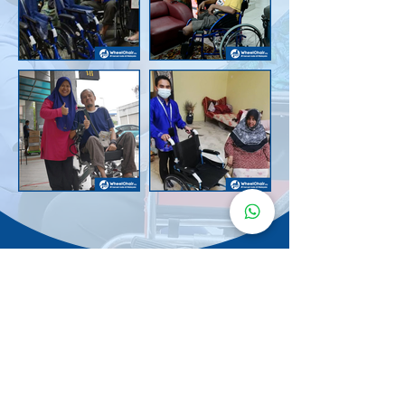
Senarai Lokasi
Kerusi Roda
KuruMaisu
Kami menyediakan kerusi roda KuruMaisu di kawasan
berikut untuk memudahkan urusan anda.
Kuala Lumpur
Bandar Tasik Selatan
Taman Melawati