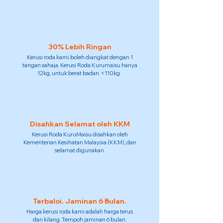
30% Lebih Ringan
Kerusi roda kami boleh diangkat dengan 1
tangan sahaja. Kerusi Roda Kurumaisu hanya
12kg, untuk berat badan <110kg.
Disahkan Selamat oleh KKM
Kerusi Roda KuruMaisu disahkan oleh
Kementerian Kesihatan Malaysia (KKM), dan
selamat digunakan.
Terbaloi. Jaminan 6 Bulan.
Harga kerusi roda kami adalah harga terus
dari kilang. Tempoh jaminan 6 bulan.