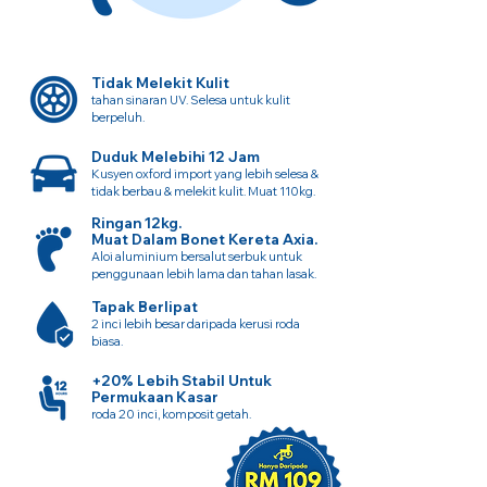
Tidak Melekit Kulit
tahan sinaran UV. Selesa untuk kulit
berpeluh.
Duduk Melebihi 12 Jam
Kusyen oxford import yang lebih selesa &
tidak berbau & melekit kulit. Muat 110kg.
Ringan 12kg.
Muat Dalam Bonet Kereta Axia.
Aloi aluminium bersalut serbuk untuk
penggunaan lebih lama dan tahan lasak.
Tapak Berlipat
2 inci lebih besar daripada kerusi roda
biasa.
+20% Lebih Stabil Untuk
Permukaan Kasar
roda 20 inci, komposit getah.