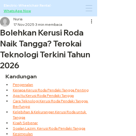
Electric-Wheelchair Rental
·
WhatsApp Now
Nuria
17 Nov 2025
3 min membaca
Bolehkan Kerusi Roda
Naik Tangga? Terokai
Teknologi Terkini Tahun
2026
Kandungan
Pengenalan
Kenapa Kerusi Roda Pendaki Tangga Penting
Apa Itu Kerusi Roda Pendaki Tangga
Cara Teknologi Kerusi Roda Pendaki Tangga 
Berfungsi
Kelebihan & Kekurangan Kerusi Roda untuk 
Tangga
Kisah Sebenar
Soalan Lazim: Kerusi Roda Pendaki Tangga
Kesimpulan