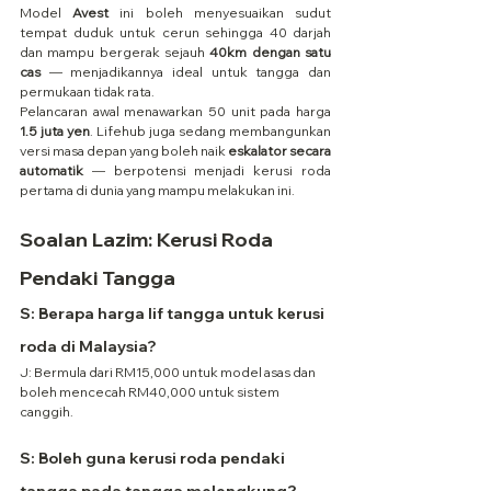
Model 
Avest
 ini boleh menyesuaikan sudut 
tempat duduk untuk cerun sehingga 40 darjah 
dan mampu bergerak sejauh 
40km dengan satu 
cas
 — menjadikannya ideal untuk tangga dan 
permukaan tidak rata.
Pelancaran awal menawarkan 50 unit pada harga 
1.5 juta yen
. Lifehub juga sedang membangunkan 
versi masa depan yang boleh naik 
eskalator secara 
automatik
 — berpotensi menjadi kerusi roda 
pertama di dunia yang mampu melakukan ini.
Soalan Lazim: Kerusi Roda 
Pendaki Tangga
S: Berapa harga lif tangga untuk kerusi 
roda di Malaysia?
J: Bermula dari RM15,000 untuk model asas dan 
boleh mencecah RM40,000 untuk sistem 
canggih.
S: Boleh guna kerusi roda pendaki 