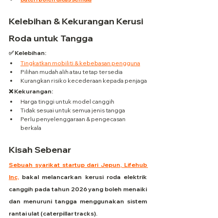
Kelebihan & Kekurangan Kerusi 
Roda untuk Tangga
✅ Kelebihan:
Tingkatkan mobiliti & kebebasan pengguna
Pilihan mudah alih atau tetap tersedia
Kurangkan risiko kecederaan kepada penjaga
❌ Kekurangan:
Harga tinggi untuk model canggih
Tidak sesuai untuk semua jenis tangga
Perlu penyelenggaraan & pengecasan 
berkala
Kisah Sebenar
Sebuah syarikat startup dari Jepun, Lifehub 
Inc,
 bakal melancarkan kerusi roda elektrik 
canggih pada tahun 2026 yang boleh menaiki 
dan menuruni tangga menggunakan sistem 
rantai ulat (caterpillar tracks).