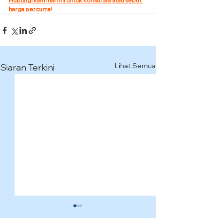
Hubungi kami hari ini untuk konsultasi atau sebut 
harga percuma!
Lihat Semua
Siaran Terkini