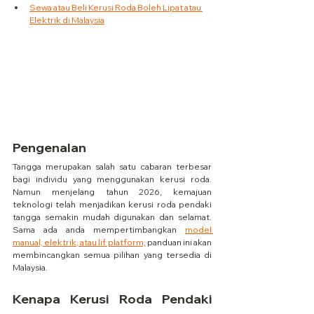
Sewa atau Beli Kerusi Roda Boleh Lipat atau 
Elektrik di Malaysia
Pengenalan
Tangga merupakan salah satu cabaran terbesar 
bagi individu yang menggunakan kerusi roda. 
Namun menjelang tahun 2026, kemajuan 
teknologi telah menjadikan kerusi roda pendaki 
tangga semakin mudah digunakan dan selamat. 
Sama ada anda mempertimbangkan 
model 
manual, elektrik, atau lif platform,
 panduan ini akan 
membincangkan semua pilihan yang tersedia di 
Malaysia.
Kenapa Kerusi Roda Pendaki 