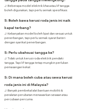
tangga pada tangga melengkung?
J: Beberapa model elektrik khas atau lif tangga 
boleh digunakan, tapi perlu semak spesifikasi.
S: Boleh bawa kerusi roda jenis ini naik 
kapal terbang?
J: Kebanyakan model boleh lipat dan sesuai untuk 
penerbangan, tapi perlu semak syarat bateri 
dengan syarikat penerbangan.
S: Perlu ubahsuai tangga ke?
J: Tidak untuk kerusi roda elektrik pendaki 
tangga. Tapi lif tangga tetap mungkin perlukan 
pemasangan kekal.
S: Di mana boleh cuba atau sewa kerusi 
roda jenis ini di Malaysia?
J: Banyak pembekal alat bantuan mobiliti & 
peralatan perubatan menawarkan sewaan atau 
percubaan percuma.