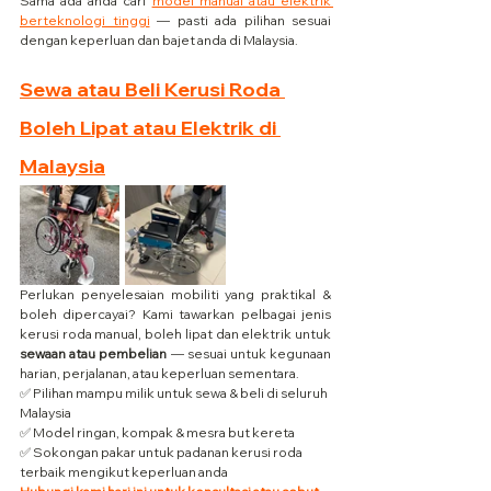
Sama ada anda cari 
model manual atau elektrik 
berteknologi tinggi
 — pasti ada pilihan sesuai 
dengan keperluan dan bajet anda di Malaysia.
Sewa atau Beli Kerusi Roda 
Boleh Lipat atau Elektrik di 
Malaysia
Perlukan penyelesaian mobiliti yang praktikal & 
boleh dipercayai? Kami tawarkan pelbagai jenis 
kerusi roda manual, boleh lipat dan elektrik untuk 
sewaan atau pembelian
 — sesuai untuk kegunaan 
harian, perjalanan, atau keperluan sementara.
✅ Pilihan mampu milik untuk sewa & beli di seluruh 
Malaysia
✅ Model ringan, kompak & mesra but kereta
✅ Sokongan pakar untuk padanan kerusi roda 
terbaik mengikut keperluan anda