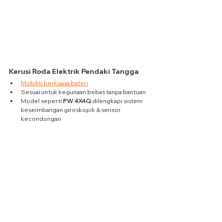
Kerusi Roda Elektrik Pendaki Tangga
Mobiliti berkuasa bateri
Sesuai untuk kegunaan bebas tanpa bantuan
Model seperti 
PW 4X4Q
 dilengkapi sistem 
keseimbangan giroskopik & sensor 
kecondongan