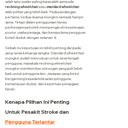
salah satu soalan paling biasa ialah sama ada 
reclining wheelchair 
atau
 standard wheelchair
ialah pilihan yang lebih baik. Pada pandangan 
pertama, kedua-duanya mungkin nampak hampir 
sama. Tetapi dalam penggunaan harian, 
perbezaannya boleh mempengaruhi keselesaan, 
postur, usaha penjaga, dan berapa lama pengguna 
boleh duduk dengan selamat. ♿
Sebab itu keputusan ini lebih penting daripada 
yang ramai keluarga sangka. Standard wheelchair 
mungkin sudah mencukupi untuk sesetengah 
pengguna, manakala reclining wheelchair 
mungkin memberikan sokongan yang jauh lebih 
baik untuk pengguna lain. Jawapan yang betul 
bergantung kepada kekuatan pengguna, 
kemampuan duduk, dan keperluan penjagaan 
harian.
Kenapa Pilihan Ini Penting 
Untuk Pesakit Stroke dan 
Pengguna Terlantar