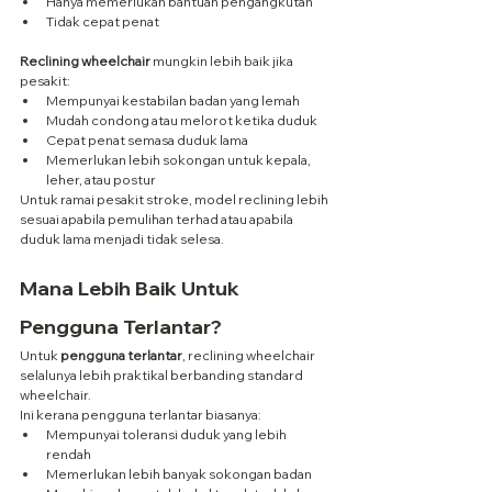
Hanya memerlukan bantuan pengangkutan
Tidak cepat penat
Reclining wheelchair
 mungkin lebih baik jika 
pesakit:
Mempunyai kestabilan badan yang lemah
Mudah condong atau melorot ketika duduk
Cepat penat semasa duduk lama
Memerlukan lebih sokongan untuk kepala, 
leher, atau postur
Untuk ramai pesakit stroke, model reclining lebih 
sesuai apabila pemulihan terhad atau apabila 
duduk lama menjadi tidak selesa.
Mana Lebih Baik Untuk 
Pengguna Terlantar?
Untuk 
pengguna terlantar
, reclining wheelchair 
selalunya lebih praktikal berbanding standard 
wheelchair.
Ini kerana pengguna terlantar biasanya:
Mempunyai toleransi duduk yang lebih 
rendah
Memerlukan lebih banyak sokongan badan