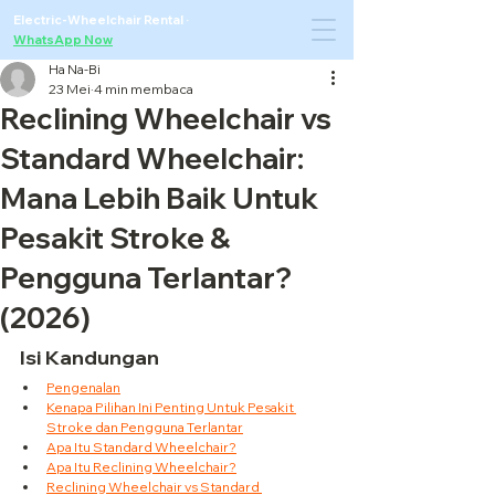
Electric-Wheelchair Rental
·
WhatsApp Now
Ha Na-Bi
23 Mei
4 min membaca
Reclining Wheelchair vs
Standard Wheelchair:
Mana Lebih Baik Untuk
Pesakit Stroke &
Pengguna Terlantar?
(2026)
Isi Kandungan
Pengenalan
Kenapa Pilihan Ini Penting Untuk Pesakit 
Stroke dan Pengguna Terlantar
Apa Itu Standard Wheelchair?
Apa Itu Reclining Wheelchair?
Reclining Wheelchair vs Standard 