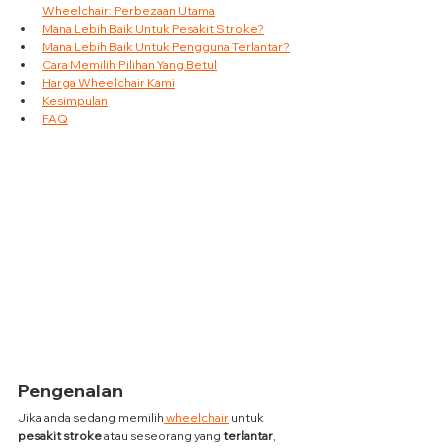
Wheelchair: Perbezaan Utama
Mana Lebih Baik Untuk Pesakit Stroke?
Mana Lebih Baik Untuk Pengguna Terlantar?
Cara Memilih Pilihan Yang Betul
Harga Wheelchair Kami
Kesimpulan
FAQ
Pengenalan
Jika anda sedang memilih
 wheelchair
 untuk 
pesakit stroke
 atau seseorang yang 
terlantar
, 