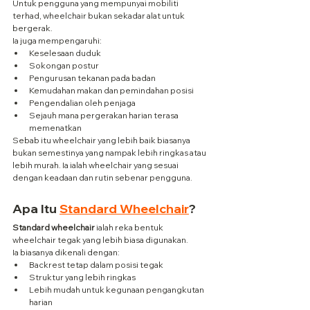
Untuk pengguna yang mempunyai mobiliti 
terhad, wheelchair bukan sekadar alat untuk 
bergerak.
Ia juga mempengaruhi:
Keselesaan duduk
Sokongan postur
Pengurusan tekanan pada badan
Kemudahan makan dan pemindahan posisi
Pengendalian oleh penjaga
Sejauh mana pergerakan harian terasa 
memenatkan
Sebab itu wheelchair yang lebih baik biasanya 
bukan semestinya yang nampak lebih ringkas atau 
lebih murah. Ia ialah wheelchair yang sesuai 
dengan keadaan dan rutin sebenar pengguna.
Apa Itu 
Standard Wheelchair
?
Standard wheelchair
 ialah reka bentuk 
wheelchair tegak yang lebih biasa digunakan.
Ia biasanya dikenali dengan:
Backrest tetap dalam posisi tegak
Struktur yang lebih ringkas
Lebih mudah untuk kegunaan pengangkutan 
harian