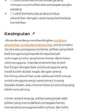
✅ Lebih praktikal untuk keluarga yang 
mengurus pemulihan atau penjagaan jangka 
panjang
✅ Lebih berbaloi jika anda perlukan 
wheelchair dengan cepat tanpa berbelanja 
berlebihan
Kesimpulan 📌
Jika anda sedang membandingkan 
reclining 
wheelchair vs standard wheelchair
 untuk pesakit 
stroke atau pengguna terlantar, pilihan yang lebih 
baik bergantung kepada berapa banyak 
sokongan postur yang benar-benar diperlukan 
oleh pengguna. Standard wheelchair boleh 
berfungsi dengan baik untuk pengguna yang 
masih boleh duduk tegak dengan selesa. 
Reclining wheelchair pula selalunya lebih sesuai 
untuk pengguna yang cepat penat, kurang 
kawalan badan, atau memerlukan positioning yang 
lebih menyokong.
Untuk ramai keluarga, pilihan paling bijak ialah 
pilihan yang memudahkan penjagaan harian, 
memastikan pengguna lebih selesa, dan lebih 