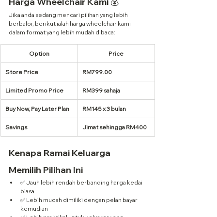
Harga Wheelchair Kami 💰
Jika anda sedang mencari pilihan yang lebih 
berbaloi, berikut ialah harga wheelchair kami 
dalam format yang lebih mudah dibaca:
Option
Price
Store Price
RM799.00
Limited Promo Price
RM399 sahaja
Buy Now, Pay Later Plan
RM145 x 3 bulan
Savings
Jimat sehingga RM400
Kenapa Ramai Keluarga 
Memilih Pilihan Ini
✅ Jauh lebih rendah berbanding harga kedai 
biasa
✅ Lebih mudah dimiliki dengan pelan bayar 
kemudian