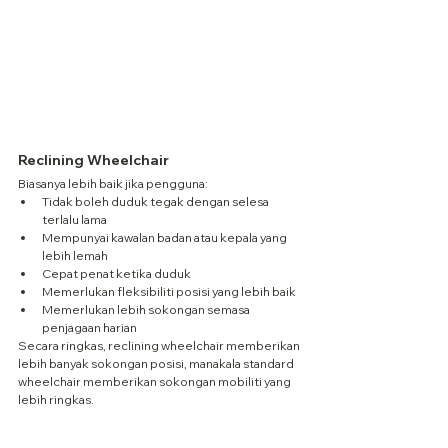
Reclining Wheelchair
Biasanya lebih baik jika pengguna:
Tidak boleh duduk tegak dengan selesa 
terlalu lama
Mempunyai kawalan badan atau kepala yang 
lebih lemah
Cepat penat ketika duduk
Memerlukan fleksibiliti posisi yang lebih baik
Memerlukan lebih sokongan semasa 
penjagaan harian
Secara ringkas, reclining wheelchair memberikan 
lebih banyak sokongan posisi, manakala standard 
wheelchair memberikan sokongan mobiliti yang 
lebih ringkas.