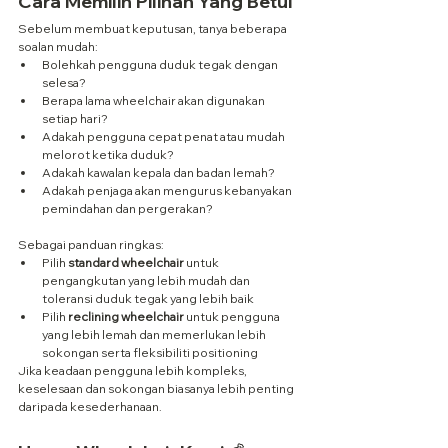
Cara Memilih Pilihan Yang Betul
Sebelum membuat keputusan, tanya beberapa 
soalan mudah:
Bolehkah pengguna duduk tegak dengan 
selesa?
Berapa lama wheelchair akan digunakan 
setiap hari?
Adakah pengguna cepat penat atau mudah 
melorot ketika duduk?
Adakah kawalan kepala dan badan lemah?
Adakah penjaga akan mengurus kebanyakan 
pemindahan dan pergerakan?
Sebagai panduan ringkas:
Pilih 
standard wheelchair
 untuk 
pengangkutan yang lebih mudah dan 
toleransi duduk tegak yang lebih baik
Pilih
 reclining wheelchair
 untuk pengguna 
yang lebih lemah dan memerlukan lebih 
sokongan serta fleksibiliti positioning
Jika keadaan pengguna lebih kompleks, 
keselesaan dan sokongan biasanya lebih penting 
daripada kesederhanaan.