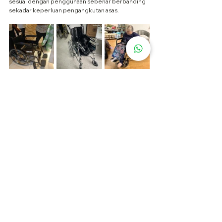
sesuai dengan penggunaan sebenar berbanding 
sekadar keperluan pengangkutan asas.
FAQ ❓
1. Adakah reclining wheelchair lebih 
baik daripada standard wheelchair?
Tidak semestinya. Ia lebih baik untuk pengguna 
yang memerlukan lebih sokongan, tetapi 
standard wheelchair mungkin sudah mencukupi 
untuk pengguna yang boleh duduk tegak dengan 
baik.
2. Wheelchair mana lebih baik untuk 
pesakit stroke?
Ia bergantung kepada kekuatan dan kawalan 
duduk pesakit. Pengguna dengan postur yang 
lebih lemah biasanya mendapat lebih manfaat 