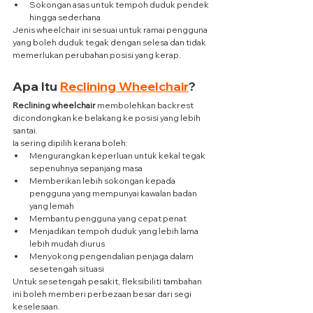
Sokongan asas untuk tempoh duduk pendek 
hingga sederhana
Jenis wheelchair ini sesuai untuk ramai pengguna 
yang boleh duduk tegak dengan selesa dan tidak 
memerlukan perubahan posisi yang kerap.
Apa Itu 
Reclining Wheelchair
?
Reclining wheelchair
 membolehkan backrest 
dicondongkan ke belakang ke posisi yang lebih 
santai.
Ia sering dipilih kerana boleh:
Mengurangkan keperluan untuk kekal tegak 
sepenuhnya sepanjang masa
Memberikan lebih sokongan kepada 
pengguna yang mempunyai kawalan badan 
yang lemah
Membantu pengguna yang cepat penat
Menjadikan tempoh duduk yang lebih lama 
lebih mudah diurus
Menyokong pengendalian penjaga dalam 
sesetengah situasi
Untuk sesetengah pesakit, fleksibiliti tambahan 
ini boleh memberi perbezaan besar dari segi 
keselesaan.